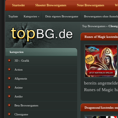
Startseite
Shooter Browsergames
Neue Browsergames
Wi
Topliste
Kategorien
»
Dein eigenes Browsergame
Browsergames ohne Anmel
Top Browsergames
»
Client
Runes of Magic kostenlos
kategorien
3D – Grafik
Action
Allgemein
bereits angemelde
Anime
Runes of Magic has
Antike
Beta Browsergames
Dragonsoul kostenlos onl
Clientgame