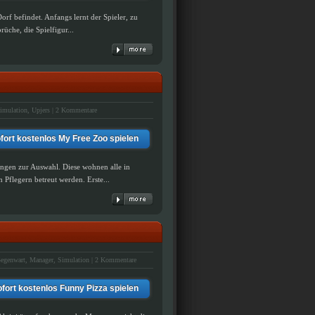
orf befindet. Anfangs lernt der Spieler, zu
üche, die Spielfigur...
imulation
,
Upjers
|
2 Kommentare
fort kostenlos My Free Zoo spielen
ungen zur Auswahl. Diese wohnen alle in
flegern betreut werden. Erste...
egenwart
,
Manager
,
Simulation
|
2 Kommentare
fort kostenlos Funny Pizza spielen