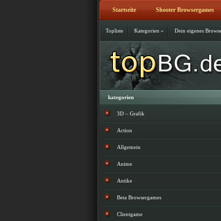
Startseite
Shooter Browsergames
Topliste
Kategorien
»
Dein eigenes Brows
kategorien
3D – Grafik
Action
Allgemein
Anime
Antike
Beta Browsergames
Clientgame