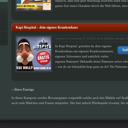
dadurch, dass eine gute Mischung zwischen lesen und 
ganze Zeit einen Charakter durch die Welt führen, aber
Kapi Hospital – dein eigenes Krankenhaus
Gepostet von Sören am 27.12.2011 in
für Mädchen geeignet
,
G
In Kapi Hospital gründest du dein eigenes
Sof
Krankenhaus mit eigenen Krankenzimmern,
eigenen Schwestern und natürlich vielen
eigenen Patienten! Behandle deine Patienten sofort ode
– wie du sie behandelst liegt ganz an dir! Die Patienten 
« Ältere Einträge
In dieser Kategorie werden Browsergames vorgestellt welche auch den Mädels viel S
auch viele Mädchen und Frauen mitspielen. Wer hier jedoch Pferdespiele erwartet, der 