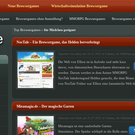
Neue Browsergames
Wirtschaftssimulation Browsergame
ergame
Browsergames ohne Anmeldung?
MMORPG Browsergames
Browsergames 
Top Browsergames
»
für Mädchen geeignet
NosTale – Ein Browsergame, das Helden hervorbringt
Gepostet von jenny am 16.12.2012 in
Fantasy
,
für Mädchen ge
Die Welt von Ellion ist in Aufruhr und steht kurz
davor, von dämonischen Heerscharen überrannt zu
werden. Darum werden in dem Anime MMORPG
NosTale händeringend Helden gesucht, die dem Bösen E
von NosTale Früher war Ellion eine fantastische Welt d
Miramagia.de – Der magische Garten
Gepostet von Sören am 15.07.2012 in
Fantasy
,
für Mädchen ge
Miramagia ist eine zauberhafte Garten-
Simulation. Der Spieler schlüpft in die Rolle eines