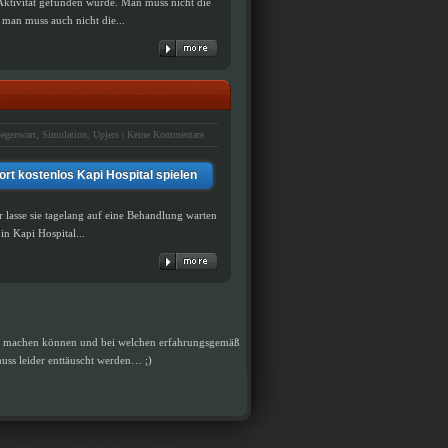
Aktivität gefunden wurde. Man muss nicht die
 man muss auch nicht die...
egenwart
,
Simulation
,
Upjers
|
Keine Kommentare
ort kostenlos Kapi Hospital spielen
r lasse sie tagelang auf eine Behandlung warten
in Kapi Hospital...
paß machen können und bei welchen erfahrungsgemäß
muss leider enttäuscht werden… ;)