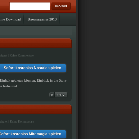
ohne Download
Browsergames 2013
eignet
|
Keine Kommentare
Sofort kostenlos Nostale spielen
inhalt gebieten können. Einblick in die Story
er Ruhe und...
eignet
|
Keine Kommentare
Sofort kostenlos Miramagia spielen