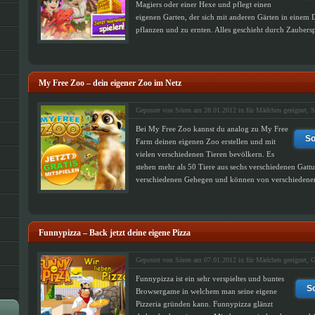
Magiers oder einer Hexe und pflegt einen
eigenen Garten, der sich mit anderen Gärten in einem D
pflanzen und zu ernten. Alles geschieht durch Zauberspr
My Free Zoo – dein eigener Zoo im Netz
Gepostet von Sören am 28.01.2012 in
für Mädchen geeignet
,
S
Bei My Free Zoo kannst du analog zu My Free
So
Farm deinen eigenen Zoo erstellen und mit
vielen verschiedenen Tieren bevölkern. Es
stehen mehr als 50 Tiere aus sechs verschiedenen Gatt
verschiedenen Gehegen und können von verschiedenen P
Funnypizza – Back jetzt deine eigene Pizza
Gepostet von Sören am 07.01.2012 in
für Mädchen geeignet
,
G
Funnypizza ist ein sehr verspieltes und buntes
So
Browsergame in welchem man seine eigene
Pizzeria gründen kann. Funnypizza glänzt