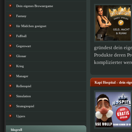
Dein eigenes Browsergame
Fantasy
für Mädchen geeignet
Fußball
Gegenwart
gründest dein eig
Produkte deren P
Glossar
komplizierter wer
Krieg
Manager
Kapi Hospital – dein ei
Rollenspiel
Simulation
Strategiespiel
Upjers
blogroll