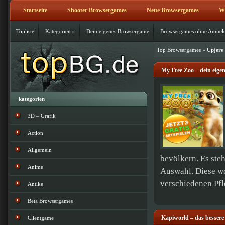
Startseite
Shooter Browsergames
Neue Browsergames
Wi
Topliste
Kategorien
»
Dein eigenes Browsergame
Browsergames ohne Anmel
Top Browsergames
»
Upjers
My Free Zoo – dein eige
kategorien
3D – Grafik
Action
Allgemein
bevölkern. Es ste
Anime
Auswahl. Diese w
verschiedenen Pfle
Antike
Beta Browsergames
Kapiworld – das bessere
Clientgame