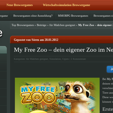
Neue Browsergames
Wirtschaftssimulation Browsergame
ergame
Browsergames ohne Anmeldung?
MMORPG Browsergames
Browsergames 
Top Browsergames
»
Beiträge
»
für Mädchen geeignet
»
My Free Zoo – dein eigener
Gepostet von Sören am 28.01.2012
My Free Zoo – dein eigener Zoo im Ne
Kategorien:
für Mädchen geeignet
,
Simulation
,
Upjers
|
2 Kommentare
J
Bei
My F
deinen e
verschie
Tiere au
Diese wo
können v
Erste