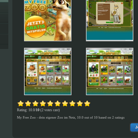
Rating: 10.0/
10
(2 votes cast)
My Free Zoo - dein eigener Zoo im Netz
,
10.0
out of
10
based on
2
ratings
J