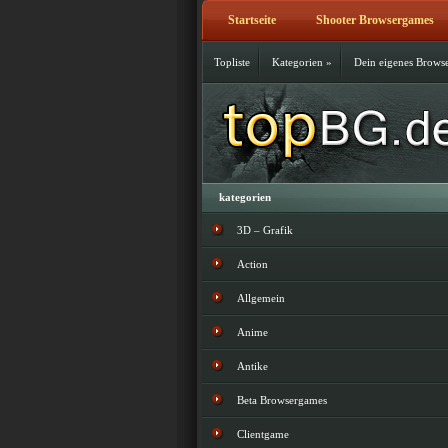
Startseite
Shooter Browsergames
Topliste
Kategorien
»
Dein eigenes Brows
kategorien
3D – Grafik
Action
Allgemein
Anime
Antike
Beta Browsergames
Clientgame