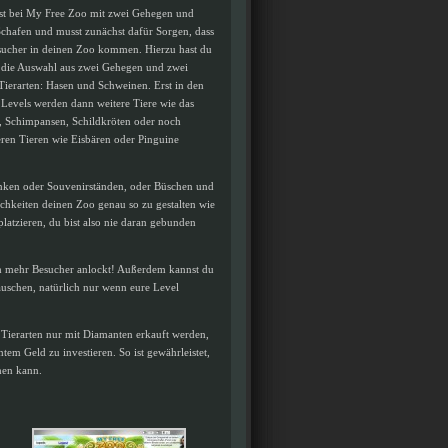
est bei My Free Zoo mit zwei Gehegen und
Schafen und musst zunächst dafür Sorgen, dass
ucher in deinen Zoo kommen. Hierzu hast du
 die Auswahl aus zwei Gehegen und zwei
Tierarten: Hasen und Schweinen. Erst in den
 Levels werden dann weitere Tiere wie das
 Schimpansen, Schildkröten oder noch
eren Tieren wie Eisbären oder Pinguine
nken oder Souvenirständen, oder Büschen und
ichkeiten deinen Zoo genau so zu gestalten wie
latzieren, du bist also nie daran gebunden
ch mehr Besucher anlockt! Außerdem kannst du
uschen, natürlich nur wenn eure Level
 Tierarten nur mit Diamanten erkauft werden,
em Geld zu investieren. So ist gewährleistet,
hen kann.