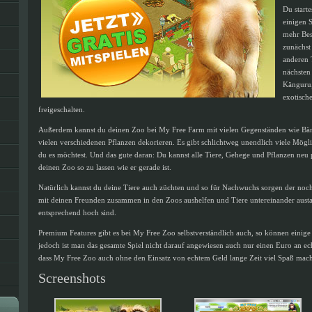
Du start
einigen 
mehr Bes
zunächst
anderen 
nächsten
Känguru,
exotisch
freigeschalten.
Außerdem kannst du deinen Zoo bei My Free Farm mit vielen Gegenständen wie Bä
vielen verschiedenen Pflanzen dekorieren. Es gibt schlichtweg unendlich viele Mögl
du es möchtest. Und das gute daran: Du kannst alle Tiere, Gehege und Pflanzen neu p
deinen Zoo so zu lassen wie er gerade ist.
Natürlich kannst du deine Tiere auch züchten und so für Nachwuchs sorgen der no
mit deinen Freunden zusammen in den Zoos aushelfen und Tiere untereinander austa
entsprechend hoch sind.
Premium Features gibt es bei My Free Zoo selbstverständlich auch, so können einige
jedoch ist man das gesamte Spiel nicht darauf angewiesen auch nur einen Euro an echt
dass My Free Zoo auch ohne den Einsatz von echtem Geld lange Zeit viel Spaß mac
Screenshots