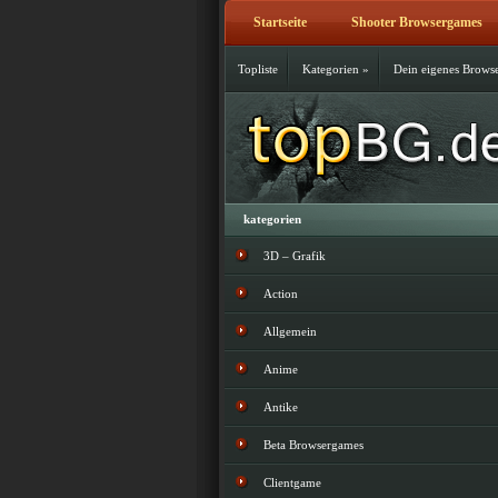
Startseite
Shooter Browsergames
Topliste
Kategorien
»
Dein eigenes Brows
kategorien
3D – Grafik
Action
Allgemein
Anime
Antike
Beta Browsergames
Clientgame