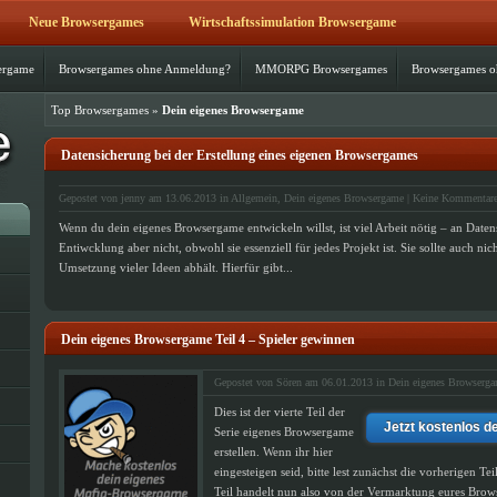
Neue Browsergames
Wirtschaftssimulation Browsergame
ergame
Browsergames ohne Anmeldung?
MMORPG Browsergames
Browsergames 
Top Browsergames
»
Dein eigenes Browsergame
Datensicherung bei der Erstellung eines eigenen Browsergames
Gepostet von jenny am 13.06.2013 in
Allgemein
,
Dein eigenes Browsergame
|
Keine Kommentar
Wenn du dein eigenes Browsergame entwickeln willst, ist viel Arbeit nötig – an Daten
Entiwcklung aber nicht, obwohl sie essenziell für jedes Projekt ist. Sie sollte auch ni
Umsetzung vieler Ideen abhält. Hierfür gibt...
Dein eigenes Browsergame Teil 4 – Spieler gewinnen
Gepostet von Sören am 06.01.2013 in
Dein eigenes Browserg
Dies ist der vierte Teil der
Jetzt kostenlos d
Serie eigenes Browsergame
erstellen. Wenn ihr hier
eingesteigen seid, bitte lest zunächst die vorherigen Te
Teil handelt nun also von der Vermarktung eures Br