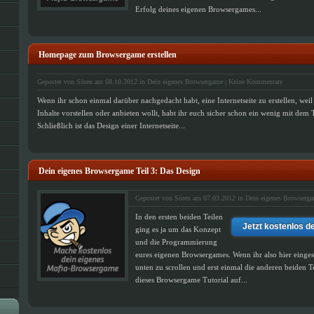
Erfolg deines eigenen Browsergames...
Homepage zum Browsergame erstellen
Gepostet von Sören am 08.10.2012 in
Dein eigenes Browsergame
|
Keine Kommentare
Wenn ihr schon einmal darüber nachgedacht habt, eine Internetseite zu erstellen, weil
Inhalte vorstellen oder anbieten wollt, habt ihr euch sicher schon ein wenig mit de
Schließlich ist das Design einer Internetseite...
Dein eigenes Browsergame Teil 3: Das Design
Gepostet von Sören am 07.03.2012 in
Dein eigenes Browserg
In den ersten beiden Teilen
Jetzt kostenlos d
ging es ja um das Konzept
und die Programmierung
eures eigenen Browsergames. Wenn ihr also hier einges
unten zu scrollen und erst einmal die anderen beiden
dieses Browsergame Tutorial auf...