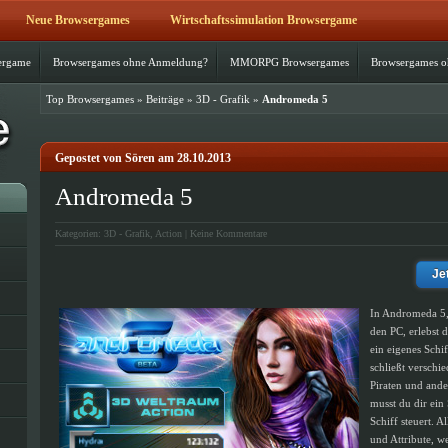
Neue Browsergames
Wirtschaftssimulation Browsergame
ergame
Browsergames ohne Anmeldung?
MMORPG Browsergames
Browsergames 
Top Browsergames
»
Beiträge
»
3D - Grafik
»
Andromeda 5
Gepostet von Sören am 28.10.2013
Andromeda 5
Kategorien:
3D - Grafik
,
Action
|
Keine Kommentare
Je
In Andromeda 5,
den PC, erlebst 
ein eigenes Schi
schließt verschi
Piraten und ande
musst du dir ein
Schiff steuert. 
und Attribute, w