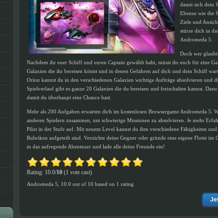
damit sich dein 
Ebenso wie die S
Ziele und Ansic
stürze dich in d
Andromeda 5.
Doch wer glaubt, 
Nachdem ihr euer Schiff und euren Captain gewählt habt, müsst ihr euch für eine Gal
Galaxien die ihr bereisen könnt und in denen Gefahren auf dich und dein Schiff wa
Orion kannst du in den verschiedenen Galaxien wichtige Aufträge absolvieren und d
Spielverlauf gibt es ganze 20 Galaxien die du bereisen und freischalten kannst. Dazu
damit du überhaupt eine Chance hast.
Mehr als 200 Aufgaben erwarten dich im kostenlosen Browsergame Andromeda 5. Wer
anderen Spielern zusammen, um schwierige Missionen zu absolvieren. Je mehr Erfahr
Pilot in der Stufe auf. Mit neuem Level kannst du ihm verschiedene Fähigkeiten und 
Rubriken aufgeteilt sind. Vernichte deine Gegner oder gründe eine eigene Flotte im
in das aufregende Abenteuer und lade alle deine Freunde ein!
Rating: 10.0/
10
(1 vote cast)
Andromeda 5
,
10.0
out of
10
based on
1
rating
Je