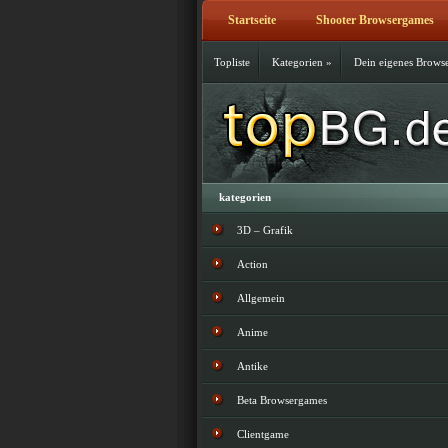
Startseite
Shooter Browsergames
Topliste
Kategorien
»
Dein eigenes Brows
kategorien
3D – Grafik
Action
Allgemein
Anime
Antike
Beta Browsergames
Clientgame