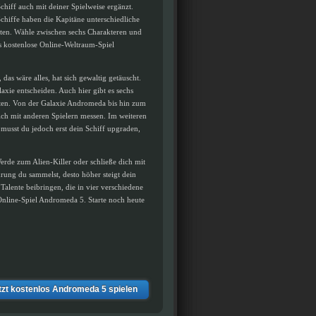
Schiff auch mit deiner Spielweise ergänzt.
chiffe haben die Kapitäne unterschiedliche
hten. Wähle zwischen sechs Charakteren und
as kostenlose Online-Weltraum-Spiel
das wäre alles, hat sich gewaltig getäuscht.
axie entscheiden. Auch hier gibt es sechs
rten. Von der Galaxie Andromeda bis hin zum
ich mit anderen Spielern messen. Im weiteren
 musst du jedoch erst dein Schiff upgraden,
de zum Alien-Killer oder schließe dich mit
ung du sammelst, desto höher steigt dein
Talente beibringen, die in vier verschiedene
 Online-Spiel Andromeda 5. Starte noch heute
tzt kostenlos Andromeda 5 spielen