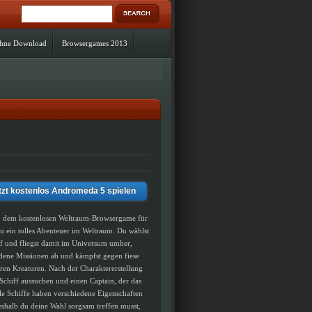
ohne Download
Browsergames 2013
tzt kostenlos Andromeda 5 spielen
 dem kostenlosen Weltraum-Browsergame für
du ein tolles Abenteuer im Weltraum. Du wählst
ff und fliegst damit im Universum umher,
edene Missionen ab und kämpfst gegen fiese
ren Kreaturen. Nach der Charaktererstellung
 Schiff aussuchen und einen Captain, der das
Alle Schiffe haben verschiedene Eigenschaften
eshalb du deine Wahl sorgsam treffen musst,