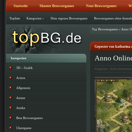
Startseite
Shooter Browsergames
Neue Browsergames
Wi
Topliste
Kategorien
»
Dein eigenes Browsergame
Browsergames ohne Anmel
Top Browsergames
»
Anno On
Gepostet von katharina 
Anno Onlin
kategorien
3D – Grafik
Kategorien: |
Keine Kommentar
Action
Allgemein
Anime
Antike
Beta Browsergames
Clientgame