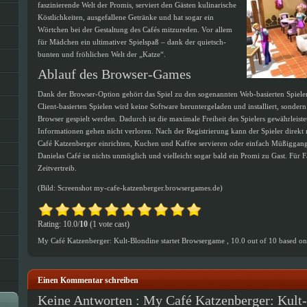
faszinierende Welt der Promis, serviert den Gästen kulinarische
Köstlichkeiten, ausgefallene Getränke und hat sogar ein
Wörtchen bei der Gestaltung des Cafés mitzureden. Vor allem
für Mädchen ein ultimativer Spielspaß – dank der quietsch-
bunten und fröhlichen Welt der „Katze“.
Ablauf des Browser-Games
Dank der Browser-Option gehört das Spiel zu den sogenannten Web-basierten Spielen 
Client-basierten Spielen wird keine Software heruntergeladen und installiert, sonde
Browser gespielt werden. Dadurch ist die maximale Freiheit des Spielers gewährleiste
Informationen gehen nicht verloren. Nach der Registrierung kann der Spieler direkt
Café Katzenberger einrichten, Kuchen und Kaffee servieren oder einfach Müßiggang
Danielas Café ist nichts unmöglich und vielleicht sogar bald ein Promi zu Gast. Für 
Zeitvertreib.
(Bild: Screenshot my-cafe-katzenberger.browsergames.de)
Rating: 10.0/
10
(1 vote cast)
My Café Katzenberger: Kult-Blondine startet Browsergame
,
10.0
out of
10
based o
Einen Kommentar schreiben
Keine Antworten : My Café Katzenberger: Kult-