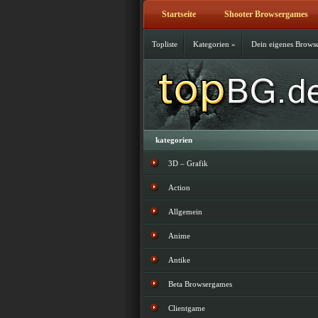
Startseite
Shooter Browsergames
Topliste
Kategorien
»
Dein eigenes Brows
kategorien
3D – Grafik
Action
Allgemein
Anime
Antike
Beta Browsergames
Clientgame