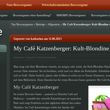
Neue Browsergames
Wirtschaftssimulation Browsergame
ergame
Browsergames ohne Anmeldung?
MMORPG Browsergames
Browsergames 
Top Browsergames
»
Beiträge
»
Allgemein
»
My Café Katzenberger: Kult-Blondine 
Gepostet von katharina am 11.06.2013
My Café Katzenberger: Kult-Blondine
Kategorien:
Allgemein
|
Keine Kommentare
Man mag viel über Blondinen witzeln, sie mögen oder nicht, die Kult-Blondine Daniel
wovon Viele träumen: Sie ist berühmt, reich und vor allem ein Kultobjekt. Scheinbar 
sich in Gold. Dabei funkelt, glänzt oder brilliert es nicht nur in Teenie-Zimmern, s
auf dem Bildschirm. Denn Daniela hat ihr erstes Browser-Game gestartet: My Café K
My Café Katzenberger
Im ersten Browser-Game – passend zu Danielas Café auf
Mallorca – erstrahlt das virtuelle Katzenberger im typischen
Pink und zeigt Einblicke in den täglichen Ablauf des realen
Objektes. Im Café Katzenberger erlebt der Spieler die