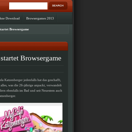
ohne Download
Browsergames 2013
startet Browsergame
 startet Browsergame
a Katzenberger jedenfalls hat das geschafft,
alles, was die 26-jährige anpackt, verwandelt
ondern ebenfalls im Bad und seit Neuestem auch
atzenberger.