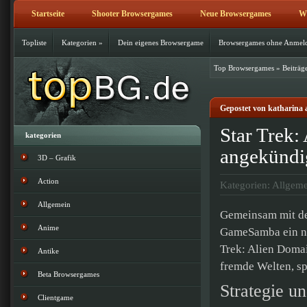
Startseite
Shooter Browsergames
Neue Browsergames
Wi
Topliste
Kategorien
»
Dein eigenes Browsergame
Browsergames ohne Anmel
Top Browsergames
»
Beiträg
Gepostet von katharina 
Star Trek
kategorien
angekündi
3D – Grafik
Action
Kategorien:
Allgeme
Allgemein
Gemeinsam mit de
Anime
GameSamba ein ne
Trek: Alien Domai
Antike
fremde Welten, sp
Beta Browsergames
Strategie u
Clientgame