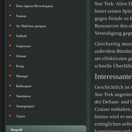
Star Trek: Alien 
Dein eigenes Browsergame
bietet seinen Spi
Fantasy
gegen Feinde zu b
Ressourcen den ei
für Mädchen geeignet
Verteidigung gege
Fußball
Gleichzeitig muss
Gegenwart
außerdem Bündnis
Glossar
am effektivsten g
schnelle Überfäll
Krieg
Interessant
Manager
Rollenspiel
Geschichtlich ist
Star Trek angesie
Simulation
der Defiant- und 
Strategiespiel
Cruiser enthalten,
hinaus wird es ne
Upjers
ermöglichen solle
blogroll
konstruieren und e