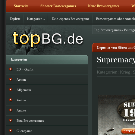
Startseite
Shooter Browsergames
Neue Browsergames
Wi
Topliste
Kategorien
»
Dein eigenes Browsergame
Browsergames ohne Anmel
Top Browsergames
»
Beiträg
Gepostet von Sören am 0
Supremacy 
kategorien
3D – Grafik
Kategorien:
Krieg
,
S
Action
Allgemein
Anime
Antike
Beta Browsergames
Clientgame