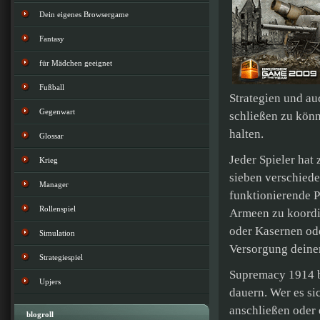
Dein eigenes Browsergame
Fantasy
für Mädchen geeignet
Fußball
Strategien und a
Gegenwart
schließen zu kön
halten.
Glossar
Jeder Spieler hat
Krieg
sieben verschiede
Manager
funktionierende P
Rollenspiel
Armeen zu koordin
oder Kasernen od
Simulation
Versorgung deiner
Strategiespiel
Supremacy 1914 b
Upjers
dauern. Wer es si
anschließen oder 
blogroll